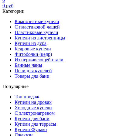
0
0
руб
Категории
Композитные купели
С пластиковой чашей
Пластиковые купели
Купели из лиственницы
Купели из дуба
Кедровые купели
Фитобочки (кедр)
Из нержавеющей стали
Банные чаны
Печи для купелей
Товары для бани
Популярные
Топ продаж
Купели на дровах
Холодные купели
С электронагревом
Купели для бани
Купели для террасы
Купели Фурако
Джакузи