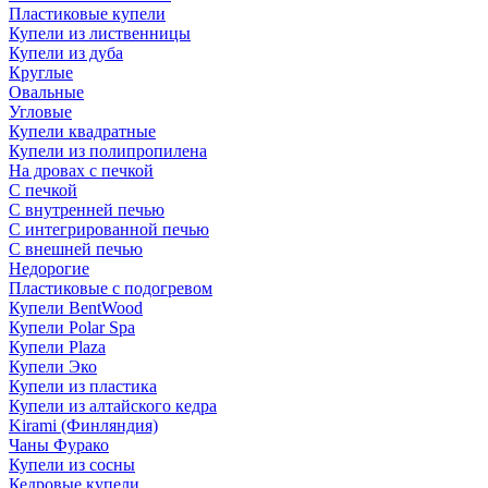
Пластиковые купели
Купели из лиственницы
Купели из дуба
Круглые
Овальные
Угловые
Купели квадратные
Купели из полипропилена
На дровах с печкой
С печкой
С внутренней печью
С интегрированной печью
С внешней печью
Недорогие
Пластиковые с подогревом
Купели BentWood
Купели Polar Spa
Купели Plaza
Купели Эко
Купели из пластика
Купели из алтайского кедра
Kirami (Финляндия)
Чаны Фурако
Купели из сосны
Кедровые купели