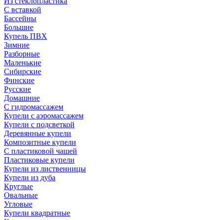
Из стеклопластика
С вставкой
Бассейны
Большие
Купель ПВХ
Зимние
Разборные
Маленькие
Сибирские
Финские
Русские
Домашние
С гидромассажем
Купели с аэромассажем
Купели с подсветкой
Деревянные купели
Композитные купели
С пластиковой чашей
Пластиковые купели
Купели из лиственницы
Купели из дуба
Круглые
Овальные
Угловые
Купели квадратные