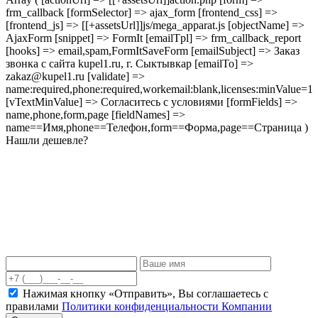
frm_callback [formSelector] => ajax_form [frontend_css] =>
[frontend_js] => [[+assetsUrl]]js/mega_apparat.js [objectName] =>
AjaxForm [snippet] => FormIt [emailTpl] => frm_callback_report
[hooks] => email,spam,FormItSaveForm [emailSubject] => Заказ
звонка с сайта kupel1.ru, г. Сыктывкар [emailTo] =>
zakaz@kupel1.ru [validate] =>
name:required,phone:required,workemail:blank,licenses:minValue=1
[vTextMinValue] => Согласитесь с условиями [formFields] =>
name,phone,form,page [fieldNames] =>
name==Имя,phone==Телефон,form==Форма,page==Страница )
Нашли дешевле?
Нажимая кнопку «Отправить», Вы соглашаетесь c
правилами
Политики конфиденциальности Компании