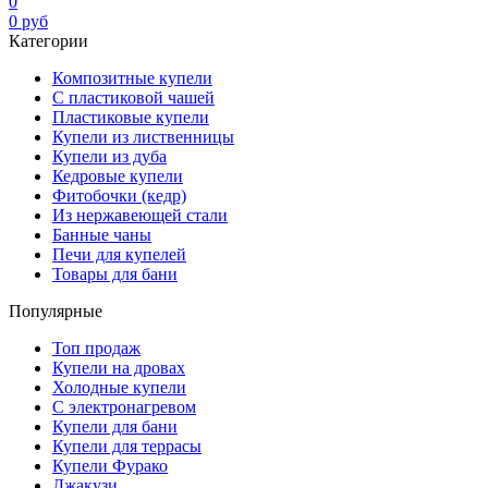
0
0
руб
Категории
Композитные купели
С пластиковой чашей
Пластиковые купели
Купели из лиственницы
Купели из дуба
Кедровые купели
Фитобочки (кедр)
Из нержавеющей стали
Банные чаны
Печи для купелей
Товары для бани
Популярные
Топ продаж
Купели на дровах
Холодные купели
С электронагревом
Купели для бани
Купели для террасы
Купели Фурако
Джакузи