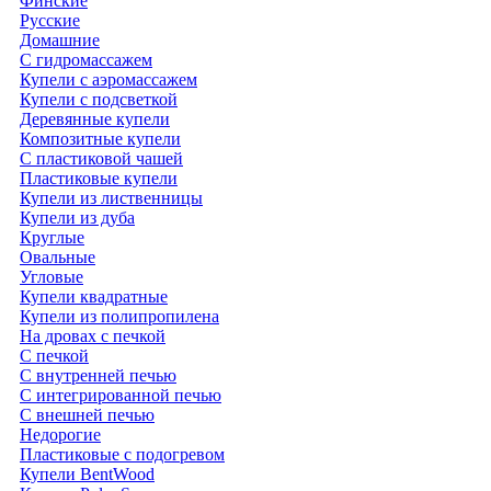
Финские
Русские
Домашние
С гидромассажем
Купели с аэромассажем
Купели с подсветкой
Деревянные купели
Композитные купели
С пластиковой чашей
Пластиковые купели
Купели из лиственницы
Купели из дуба
Круглые
Овальные
Угловые
Купели квадратные
Купели из полипропилена
На дровах с печкой
С печкой
С внутренней печью
С интегрированной печью
С внешней печью
Недорогие
Пластиковые с подогревом
Купели BentWood