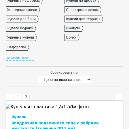
Уличные на дровах
Купели на дровах
Холодные купели
С электронагревом
Купели для бани
Купели для террасы
Купели Фурако
Джакузи
Уличные купели
Бочки
Недорогие
Показать все
Сортировать по:
1
2
Купель
Квадратная подземного типа с рёбрами
жёсткости (толщина ПП 5 мм)